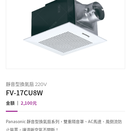
靜音型換氣扇 220V
FV-17CU8W
金額
2,100
元
Panasonic 靜音型換氣扇系列，雙重隔音罩、AC馬達、風倒流防
止裝置，讓清晰空氣不間斷！