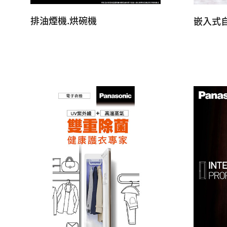
排油煙機.烘碗機
嵌入式