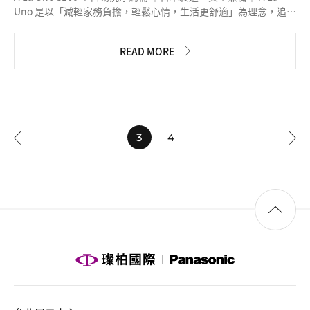
Uno 是以「減輕家務負擔，輕鬆心情，生活更舒適」為理念，追求
清潔性、舒適性、美麗舒適的廁所空間，是松下獨有的無水箱廁
所。 最新型號搭載了自動關蓋後清洗的「封閉式清洗模式」，防
READ MORE
疫抗菌更升級！ #Alauno #S160 #CH1601WSTW #CH1602WSTW
3
4