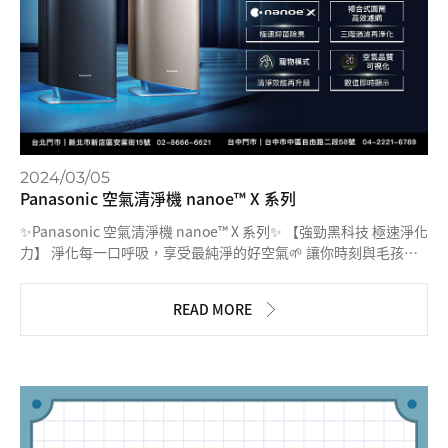
2024/03/05
Panasonic 空氣清淨機 nanoe™ X 系列
✨Panasonic 空氣清淨機 nanoe™ X 系列✨ 【強勁黑科技 極速淨化
力】 淨化每一口呼吸，享受最純淨的好空氣🌱 讓你時刻與毛孩親
密接觸零距離，同時呵護全家人健康 💖同步日本最新100倍
nanoe™科技 快速抑制空氣中的 #細菌、#病毒、#黴菌、#塵螨，
READ MORE
還能深入布料纖維 #消除異味👍👍👍 💖寵物模式搭載 高效吸入環
境中的異味及浮毛 CASR值提升約14% 🐶🐱 💖複合式圓筒高效濾
網 三階段過濾系統，強力淨化空氣 新增 #寵物專用濾網，清潔更
便利⭐ #HEPA高密度濾網 #活性碳脫臭濾網 💖空氣品質即時偵測顯
示 #PM2.5、#甲醛 燈號+數值雙顯示！ 三色燈號顏色顯示環境異
味 #連續13年信譽品牌最高肯定 #守護美好呼吸的最佳選擇