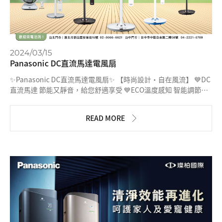
2024/03/15
Panasonic DC直流馬達電風扇
✨Panasonic DC直流馬達電風扇✨ 【時尚設計・自在風流】 💙DC
直流馬達 節能又靜音，給您舒適享受 💙ECO溫度感知 智能調節，
吹送最適合你的風 💙獨家nanoe™ X 健康科技主動抑菌、#消除異
味 空氣更清新，更健康！ 💙新7枚扇 吹送角度更廣、範圍更大 每
READ MORE
個角落都能感受清涼舒適 #連續13年信譽品牌最高肯定